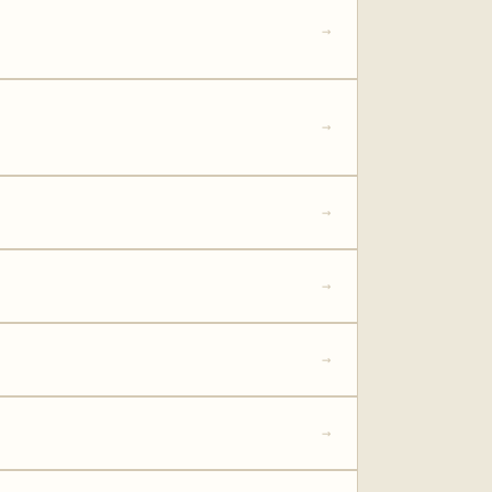
→
→
→
→
→
→