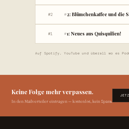
#2: Blümchenkaffee und die S
#2
#1: Neues aus Quisquilien!
#1
Auf Spotify, YouTube und überall wo es Po
Keine Folge mehr verpassen.
JET
In den Mailverteiler eintragen — kostenlos, kein Spam.