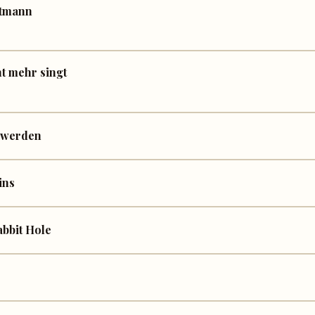
stmann
t mehr singt
e werden
ins
abbit Hole