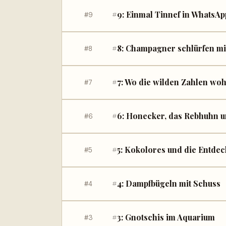
#9: Einmal Tinnef in WhatsApp,
#9
#8: Champagner schlürfen mi
#8
#7: Wo die wilden Zahlen wo
#7
#6: Honecker, das Rebhuhn u
#6
#5: Kokolores und die Entde
#5
#4: Dampfbügeln mit Schuss
#4
#3: Gnotschis im Aquarium
#3