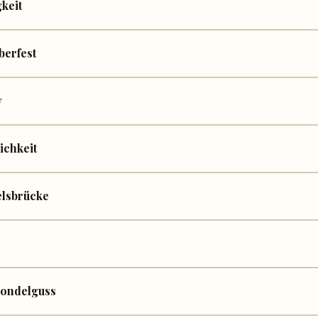
keit
berfest
y
ichkeit
elsbrücke
Gondelguss