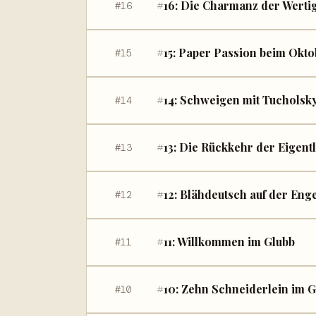
#16: Die Charmanz der Wertig
#16
#15: Paper Passion beim Okto
#15
#14: Schweigen mit Tucholsk
#14
#13: Die Rückkehr der Eigentl
#13
#12: Blähdeutsch auf der Eng
#12
#11: Willkommen im Glubb
#11
#10: Zehn Schneiderlein im 
#10