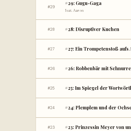
#29: Gugu-Gaga
#29
feat. Aaron
#28: Disruptiver Kuchen
#28
#27: Ein Trompetenstoß aufs
#27
#26: Robbenbär mit Schnurre
#26
#25: Im Spiegel der Wortwörtl
#25
#24: Plemplem und der Ochs
#24
#23: Prinzessin Meyer von u
#23