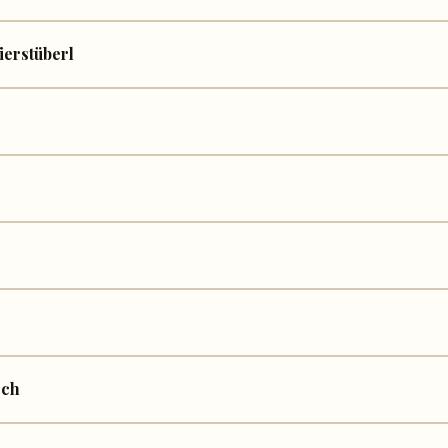
ierstüberl
sch