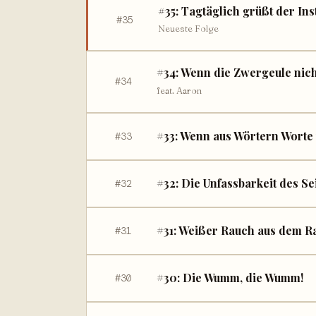
#35: Tagtäglich grüßt der In
#35
Neueste Folge
#34: Wenn die Zwergeule nich
#34
feat. Aaron
#33: Wenn aus Wörtern Wort
#33
#32: Die Unfassbarkeit des Se
#32
#31: Weißer Rauch aus dem R
#31
#30: Die Wumm, die Wumm!
#30