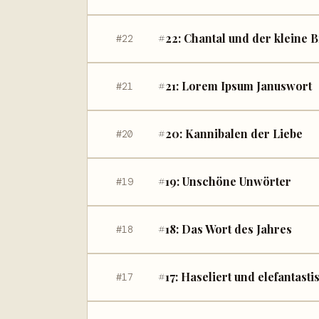
#22: Chantal und der kleine B
#22
#21: Lorem Ipsum Januswort
#21
#20: Kannibalen der Liebe
#20
#19: Unschöne Unwörter
#19
#18: Das Wort des Jahres
#18
#17: Haseliert und elefantasti
#17