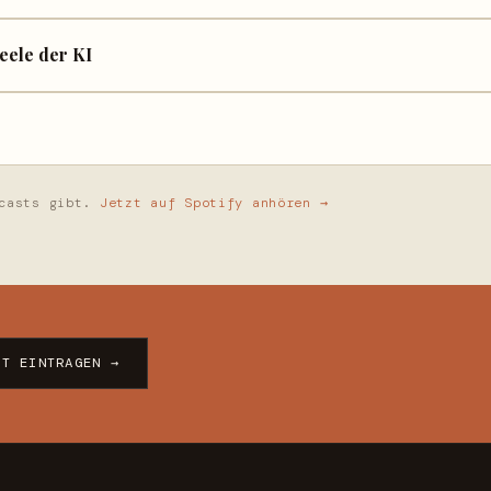
eele der KI
dcasts gibt.
Jetzt auf Spotify anhören →
ZT EINTRAGEN →