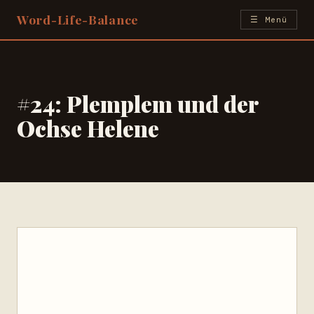
Zum
Word-Life-Balance
☰ Menü
Inhalt
springen
#24: Plemplem und der
Ochse Helene