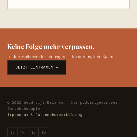
Keine Folge mehr verpassen.
In den Mailverteiler eintragen — kostenlos, kein Spam.
JETZT EINTRAGEN →
© 2026 Word-Life-Balance · Die podcastgewordene
Sprachtherapie
Impressum & Datenschutzerklärung
Sp
Yt
Ig
Fb